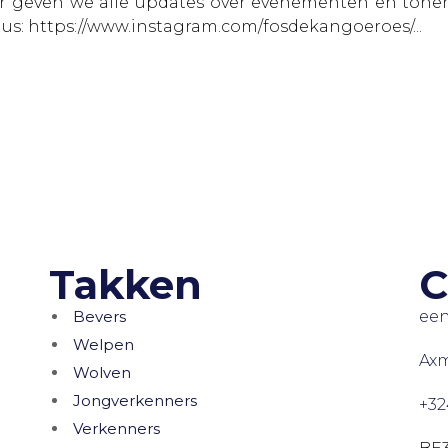
ar geven we alle updates over evenementen en tonen 
s: https://www.instagram.com/fosdekangoeroes/...
Takken
C
Bevers
een
Welpen
Axm
Wolven
Jongverkenners
+32
Verkenners