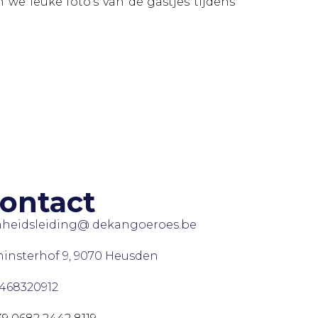
we leuke foto’s van de gastjes tijdens
ontact
heidsleiding@ dekangoeroes.be
insterhof 9, 9070 Heusden
468320912