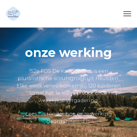
onze werking
152e FOS De Kangoeroes is een
pluralistische scoutsgroep uit Heusden.
Elke week verwelkomen wij 120 kinderen
vanaf het 1e leerjaar voor onze
wekelijkse vergadering.
Lees hieronder hoe onze werking
georganiseerd is.