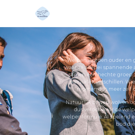
Welpen worden ouder en gro
waar ze allerlei spannende
samen één hechte groep. 
natuurlijk verschillen. W
moeten dus meer zelf 
Natuurlijk blijven wolven 
dus verder waar de wel
welpenformule. Al spelend e
bod die