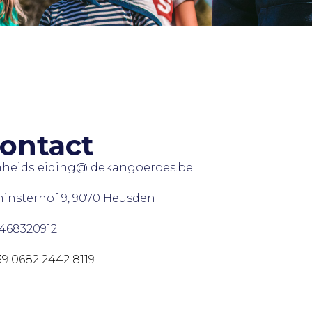
ontact
heidsleiding@ dekangoeroes.be
insterhof 9, 9070 Heusden
468320912
9 0682 2442 8119