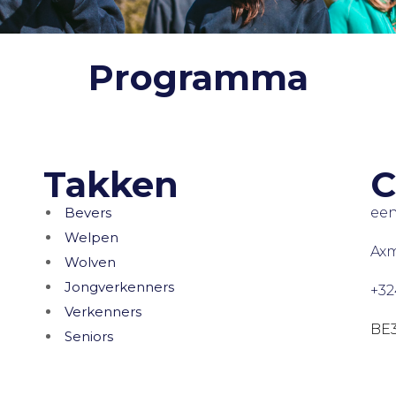
Programma
Takken
C
Bevers
een
Welpen
Axm
Wolven
Jongverkenners
+32
Verkenners
BE3
Seniors