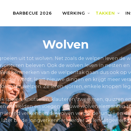
BARBECUE 2026
WERKING
TAKKEN
I
Wolven
eien uit tot wolven. Net zoals de welpen leven de w
 avonturen beleven. Ook de wolven leven in nesten en
Veel kenmerken van de welpentak gaan dus ook op voo
ie ouder wordt, leert nieuwe dingen en krijgt meer ve
doen dan welpen. Ze leren sjorren, enkele knopen leg
ook spelen, knutselen, klauteren, zwemmen, quizzen e
pen ophielden en voegen nieuwe wolvenelementen t
n lerend verkennen de wolven verder de jungle en d
 later bij de jongverkenners verder zullen uitgewerkt