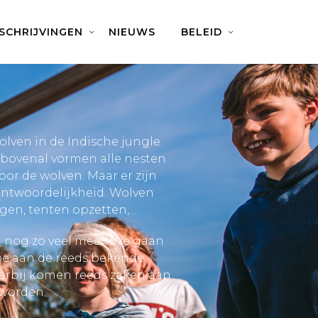
NSCHRIJVINGEN
NIEUWS
BELEID
olven in de Indische jungle
 bovenal vormen alle nesten
r de wolven. Maar er zijn
rantwoordelijkheid. Wolven
gen, tenten opzetten,…
n nog zo veel meer. We gaan
oe aan de reeds bekende
aarbij komen reeds zaken aan
 worden.