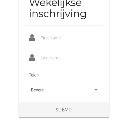
Wekelijkse
inschrijving
First Name
Last Name
Tak
*
Bevers
SUBMIT