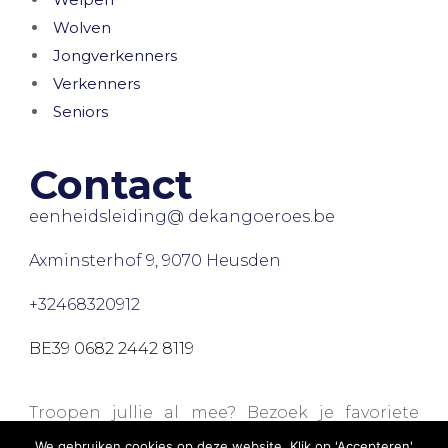
Wolven
Jongverkenners
Verkenners
Seniors
Contact
eenheidsleiding@ dekangoeroes.be
Axminsterhof 9, 9070 Heusden
+32468320912
BE39 0682 2442 8119
Troopen jullie al mee? Bezoek je favoriete
webshops via onze
Trooperpagina
en steun
We gebruiken cookies op deze website. Klik op 'Accepteren'