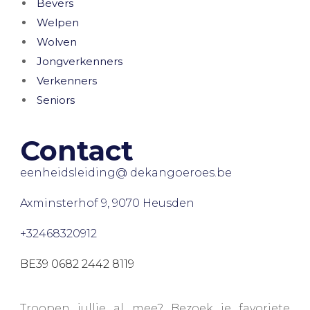
Bevers
Welpen
Wolven
Jongverkenners
Verkenners
Seniors
Contact
eenheidsleiding@ dekangoeroes.be
Axminsterhof 9, 9070 Heusden
+32468320912
BE39 0682 2442 8119
Troopen jullie al mee? Bezoek je favoriete