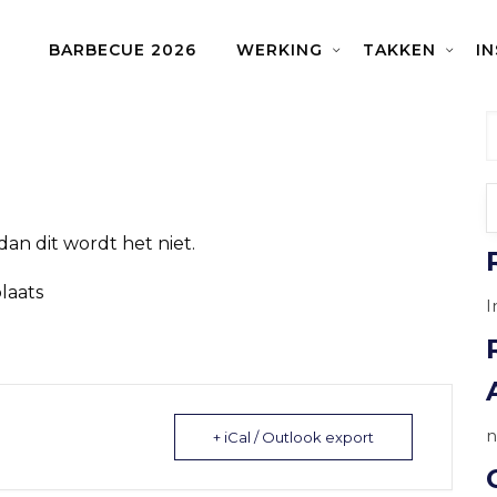
BARBECUE 2026
WERKING
TAKKEN
I
erlandstalige naam
an dit wordt het niet.
laats
I
n
+ iCal / Outlook export