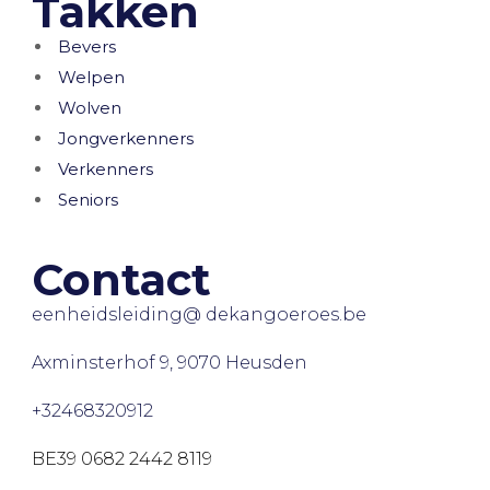
Takken
Bevers
Welpen
Wolven
Jongverkenners
Verkenners
Seniors
Contact
eenheidsleiding@ dekangoeroes.be
Axminsterhof 9, 9070 Heusden
+32468320912
BE39 0682 2442 8119