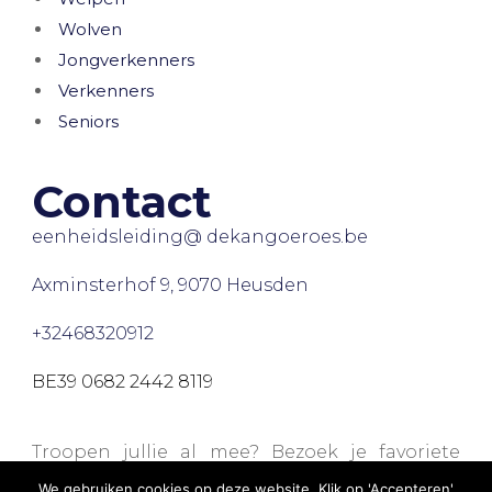
Wolven
Jongverkenners
Verkenners
Seniors
Contact
eenheidsleiding@ dekangoeroes.be
Axminsterhof 9, 9070 Heusden
+32468320912
BE39 0682 2442 8119
Troopen jullie al mee? Bezoek je favoriete
webshops via onze
Trooperpagina
en steun
We gebruiken cookies op deze website. Klik op 'Accepteren'