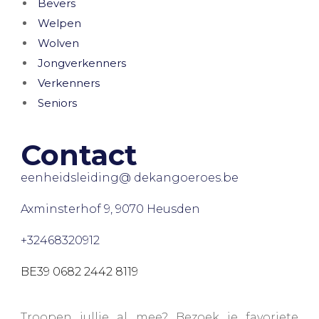
Bevers
Welpen
Wolven
Jongverkenners
Verkenners
Seniors
Contact
eenheidsleiding@ dekangoeroes.be
Axminsterhof 9, 9070 Heusden
+32468320912
BE39 0682 2442 8119
Troopen jullie al mee? Bezoek je favoriete