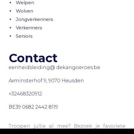
Welpen
Wolven
Jongverkenners
Verkenners
Seniors
Contact
eenheidsleiding@ dekangoeroes.be
Axminsterhof 9, 9070 Heusden
+32468320912
BE39 0682 2442 8119
Troopen jullie al mee? Bezoek je favoriete
webshops via onze
Trooperpagina
en steun