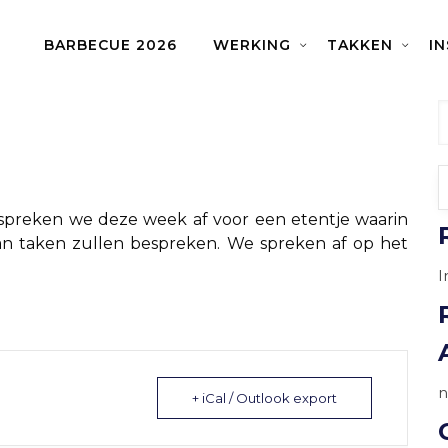
BARBECUE 2026
WERKING
TAKKEN
I
je
spreken we deze week af voor een etentje waarin
an taken zullen bespreken. We spreken af op het
I
n
+ iCal / Outlook export