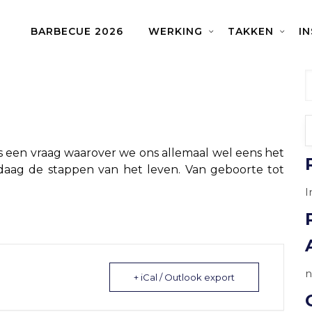
BARBECUE 2026
WERKING
TAKKEN
I
len levensweg
 is een vraag waarover we ons allemaal wel eens het
aag de stappen van het leven. Van geboorte tot
I
n
+ iCal / Outlook export