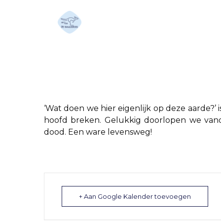
Pief paf pech we spe
‘Wat doen we hier eigenlijk op deze aarde?’
hoofd breken. Gelukkig doorlopen we vand
dood. Een ware levensweg!
+ Aan Google Kalender toevoegen