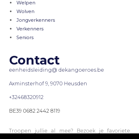
Welpen
Wolven
Jongverkenners
Verkenners
Seniors
Contact
eenheidsleiding@ dekangoeroes.be
Axminsterhof 9, 9070 Heusden
+32468320912
BE39 0682 2442 8119
Troopen jullie al mee? Bezoek je favoriete
webshops via onze
Trooperpagina
en steun