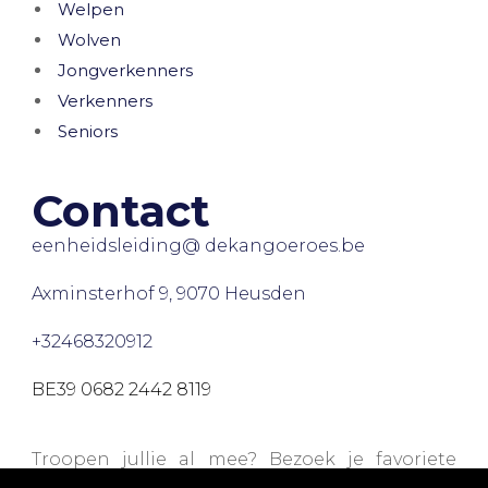
Welpen
Wolven
Jongverkenners
Verkenners
Seniors
Contact
eenheidsleiding@ dekangoeroes.be
Axminsterhof 9, 9070 Heusden
+32468320912
BE39 0682 2442 8119
Troopen jullie al mee? Bezoek je favoriete
webshops via onze
Trooperpagina
en steun