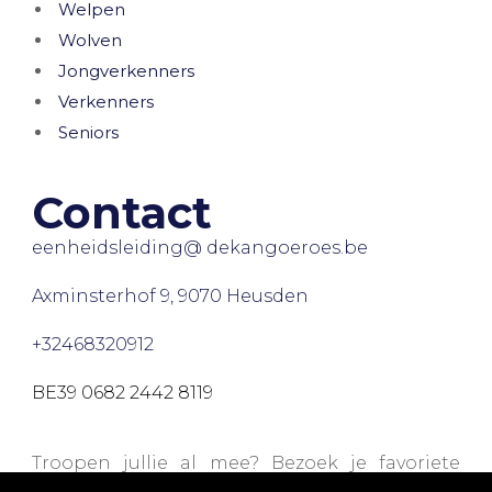
Welpen
Wolven
Jongverkenners
Verkenners
Seniors
Contact
eenheidsleiding@ dekangoeroes.be
Axminsterhof 9, 9070 Heusden
+32468320912
BE39 0682 2442 8119
Troopen jullie al mee? Bezoek je favoriete
webshops via onze
Trooperpagina
en steun