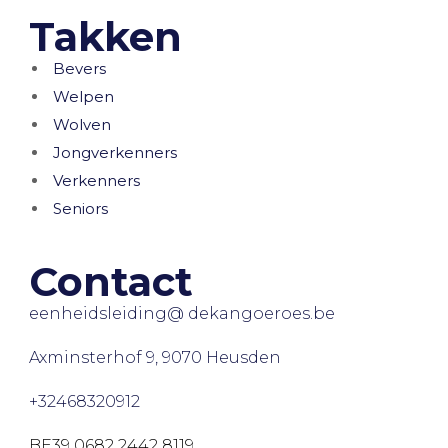
Takken
Bevers
Welpen
Wolven
Jongverkenners
Verkenners
Seniors
Contact
eenheidsleiding@ dekangoeroes.be
Axminsterhof 9, 9070 Heusden
+32468320912
BE39 0682 2442 8119